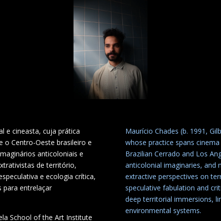
l e cineasta, cuja prática
Maurício Chades (b. 1991, Gilbu
e o Centro-Oeste brasileiro e
whose practice spans cinema a
maginários anticoloniais e
Brazilian Cerrado and Los Ang
rativistas de território,
anticolonial imaginaries, and 
speculativa e ecologia crítica,
extractive perspectives on ter
s para entrelaçar
speculative fabulation and cri
deep territorial immersions, l
environmental systems.
a School of the Art Institute