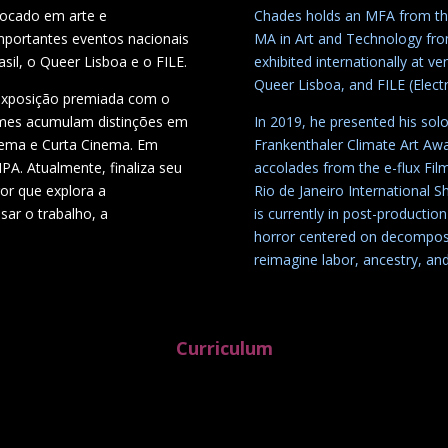
focado em arte e
Chades holds an MFA from the 
mportantes eventos nacionais
MA in Art and Technology from
asil, o Queer Lisboa e o FILE.
exhibited internationally at v
Queer Lisboa, and FILE (Electr
exposição premiada com o
ilmes acumulam distinções em
In 2019, he presented his solo
inema e Curta Cinema. Em
Frankenthaler Climate Art Awa
PA. Atualmente, finaliza seu
accolades from the e-flux Film
or que explora a
Rio de Janeiro International S
ar o trabalho, a
is currently in post-production
horror centered on decomposi
reimagine labor, ancestry, and
Curriculum